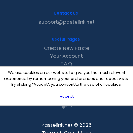
Contact Us
support@pastelink.net
Useful Pages
Create New Paste
Your Account
F.A.Q.
Recent
We use cookies on our website to give you the most relevant
Contact
experience by remembering your preferences and repeat visits.
By clicking “Accept”, you consent to the use of all cookies.
Accept
Pastelink.net © 2026
Terms & Conditions