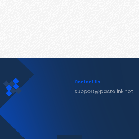
Contact Us
support@pastelink.net