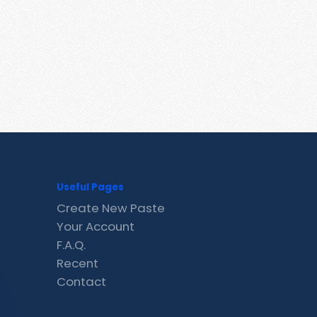
Useful Pages
Create New Paste
Your Account
F.A.Q.
Recent
Contact