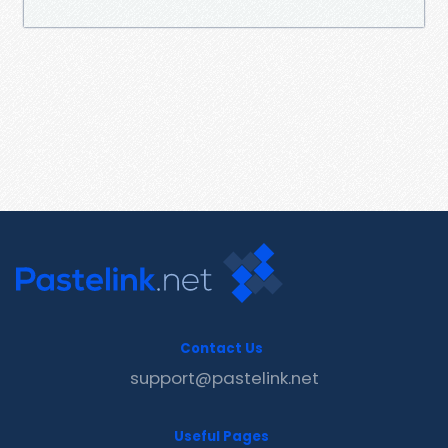
Contact Us
support@pastelink.net
Useful Pages