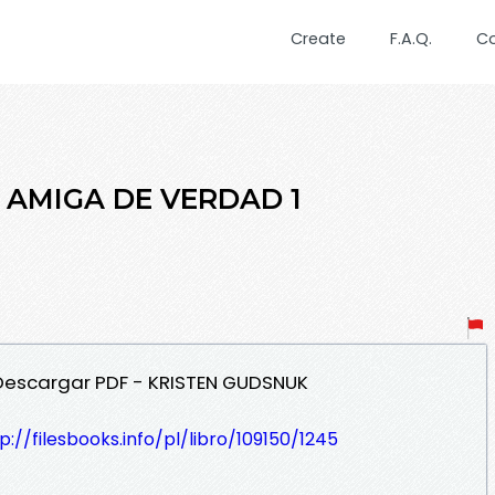
Create
F.A.Q.
C
A AMIGA DE VERDAD 1
 Descargar PDF - KRISTEN GUDSNUK
p://filesbooks.info/pl/libro/109150/1245