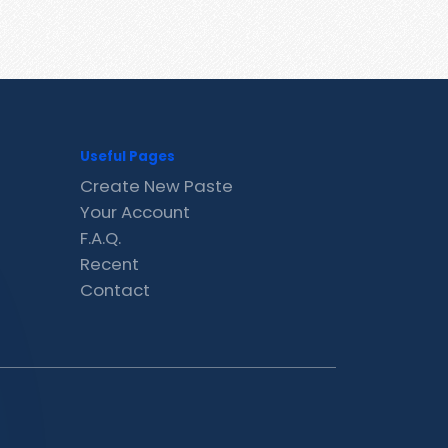
Useful Pages
Create New Paste
Your Account
F.A.Q.
Recent
Contact