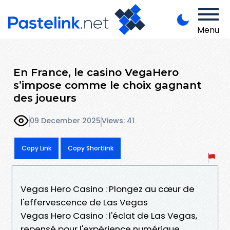
Menu
En France, le casino VegaHero
s’impose comme le choix gagnant
des joueurs
09 December 2025
Views: 41
Copy Link
Copy Shortlink
Vegas Hero Casino : Plongez au cœur de
l'effervescence de Las Vegas
Vegas Hero Casino : l'éclat de Las Vegas,
repensé pour l'expérience numérique.