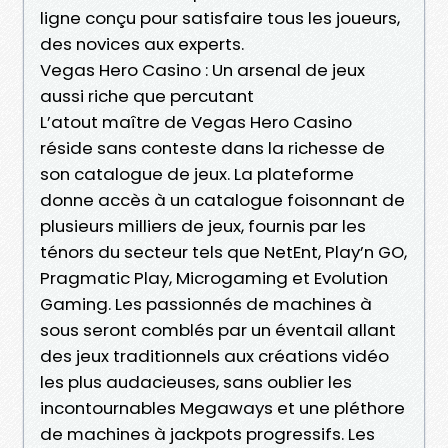
ligne conçu pour satisfaire tous les joueurs,
des novices aux experts.
Vegas Hero Casino : Un arsenal de jeux
aussi riche que percutant
L’atout maître de Vegas Hero Casino
réside sans conteste dans la richesse de
son catalogue de jeux. La plateforme
donne accès à un catalogue foisonnant de
plusieurs milliers de jeux, fournis par les
ténors du secteur tels que NetEnt, Play’n GO,
Pragmatic Play, Microgaming et Evolution
Gaming. Les passionnés de machines à
sous seront comblés par un éventail allant
des jeux traditionnels aux créations vidéo
les plus audacieuses, sans oublier les
incontournables Megaways et une pléthore
de machines à jackpots progressifs. Les