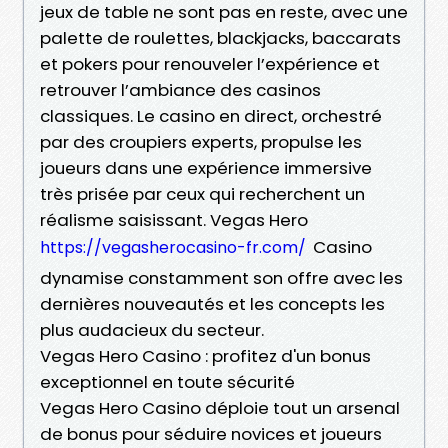
jeux de table ne sont pas en reste, avec une
palette de roulettes, blackjacks, baccarats
et pokers pour renouveler l’expérience et
retrouver l’ambiance des casinos
classiques. Le casino en direct, orchestré
par des croupiers experts, propulse les
joueurs dans une expérience immersive
très prisée par ceux qui recherchent un
réalisme saisissant. Vegas Hero
Casino
https://vegasherocasino-fr.com/
dynamise constamment son offre avec les
dernières nouveautés et les concepts les
plus audacieux du secteur.
Vegas Hero Casino : profitez d'un bonus
exceptionnel en toute sécurité
Vegas Hero Casino déploie tout un arsenal
de bonus pour séduire novices et joueurs