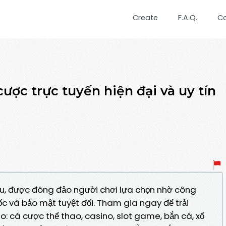
Create
F.A.Q.
C
cược trực tuyến hiện đại và uy tín
ầu, được đông đảo người chơi lựa chọn nhờ công
tốc và bảo mật tuyệt đối. Tham gia ngay để trải
cao: cá cược thể thao, casino, slot game, bắn cá, xổ