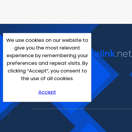
We use cookies on our website to
give you the most relevant
experience by remembering your
preferences and repeat visits. By
clicking “Accept”, you consent to
the use of all cookies.
Accept