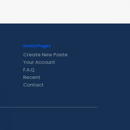
Useful Pages
Create New Paste
Your Account
F.A.Q.
Recent
Contact