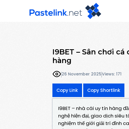
I9BET – Sân chơi cá 
hàng
26 November 2025
Views: 171
Copy Link
Copy Shortlink
I9BET – nhà cái uy tín hàng đ
nghệ hiện đại, giao dịch siêu 
nghiệm thế giới giải trí đỉnh 