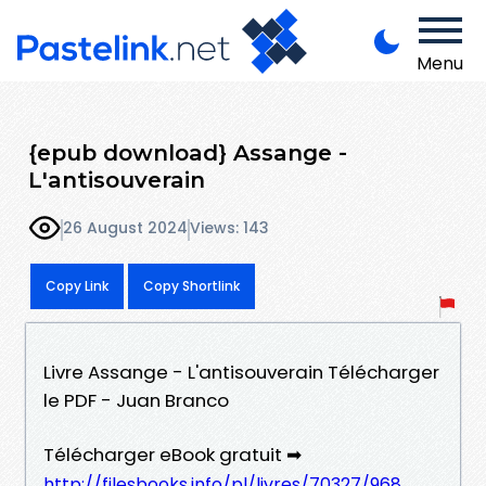
Menu
{epub download} Assange -
L'antisouverain
26 August 2024
Views: 143
Copy Link
Copy Shortlink
Livre Assange - L'antisouverain Télécharger
le PDF - Juan Branco
Télécharger eBook gratuit ➡
http://filesbooks.info/pl/livres/70327/968