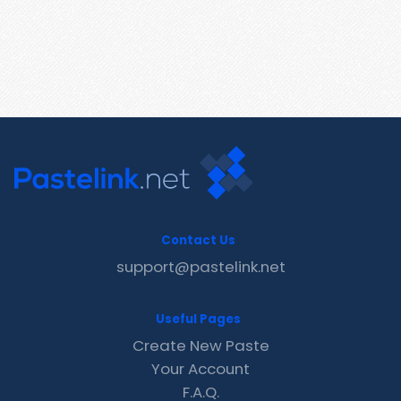
Contact Us
support@pastelink.net
Useful Pages
Create New Paste
Your Account
F.A.Q.