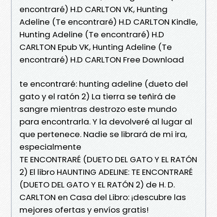
encontraré) H.D CARLTON VK, Hunting
Adeline (Te encontraré) H.D CARLTON Kindle,
Hunting Adeline (Te encontraré) H.D
CARLTON Epub VK, Hunting Adeline (Te
encontraré) H.D CARLTON Free Download
te encontraré: hunting adeline (dueto del
gato y el ratón 2) La tierra se teñirá de
sangre mientras destrozo este mundo
para encontrarla. Y la devolveré al lugar al
que pertenece. Nadie se librará de mi ira,
especialmente
TE ENCONTRARÉ (DUETO DEL GATO Y EL RATÓN
2) El libro HAUNTING ADELINE: TE ENCONTRARÉ
(DUETO DEL GATO Y EL RATÓN 2) de H. D.
CARLTON en Casa del Libro: ¡descubre las
mejores ofertas y envíos gratis!