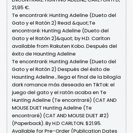
21,95 €.
Te encontraré: Hunting Adeline (Dueto del
Gato y el Ratón 2) Read &quot;Te
encontraré: Hunting Adeline (Dueto del
Gato y el Ratón 2)&quot; by H.D. Carlton
available from Rakuten Kobo. Después del
éxito de Haunting Adeline
Te encontraré: Hunting Adeline (Dueto del
Gato y el Ratón 2) Después del éxito de
Haunting Adeline , llega el final de la bilogía
dark romance más deseada en TikTok: el
juego del gato y el ratón acaba en Te
Hunting Adeline (Te encontraré) (CAT AND
MOUSE DUET Hunting Adeline (Te
encontraré) (CAT AND MOUSE DUET #2)
(Paperback). By H.D CARLTON. $21.95.
Available for Pre-Order (Publication Dates