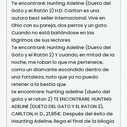
Te encontraré: Hunting Adeline (Dueto del
Gato y el Ratón 2) H.D. Carlton es una
autora best seller internacional. Vive en
Ohio con su pareja, dos perros y un gato.
Cuando no está bañándose en las
lágrimas de sus lectores
Te encontraré: Hunting Adeline (Dueto del
Gato y el Ratón 2) Y cuando, en mitad de la
noche, me roban lo que me pertenece,
como un diamante escondido dentro de
una fortaleza, noto que ya no puedo
retener a la bestia que
te encontrare: hunting adeline (dueto del
gato y el raton 2) TE ENCONTRARE: HUNTING
ADELINE (DUETO DEL GATO Y EL RATON 2),
CARLTON, H. D., 21,95€. Después del éxito de
Haunting Adeline, llega el final de la bilogía