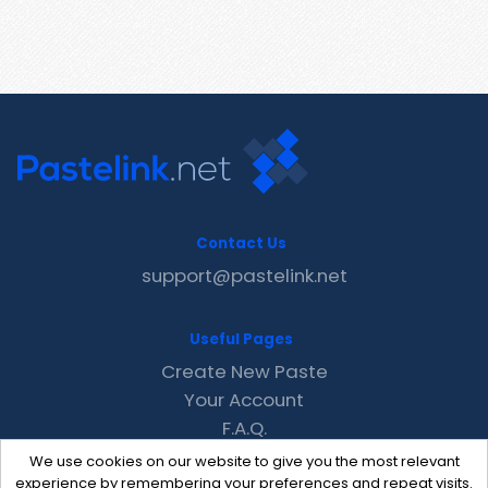
Contact Us
support@pastelink.net
Useful Pages
Create New Paste
Your Account
F.A.Q.
Recent
We use cookies on our website to give you the most relevant
Contact
experience by remembering your preferences and repeat visits.