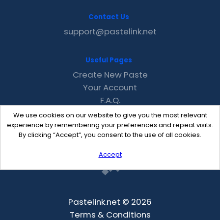
Contact Us
support@pastelink.net
Useful Pages
Create New Paste
Your Account
F.A.Q.
Recent
We use cookies on our website to give you the most relevant
Contact
experience by remembering your preferences and repeat visits.
By clicking “Accept”, you consent to the use of all cookies.
Accept
Pastelink.net © 2026
Terms & Conditions