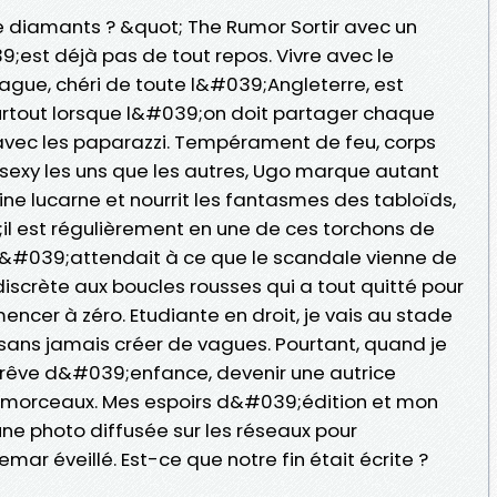
 diamants ? &quot; The Rumor Sortir avec un
;est déjà pas de tout repos. Vivre avec le
ague, chéri de toute l&#039;Angleterre, est
urtout lorsque l&#039;on doit partager chaque
vec les paparazzi. Tempérament de feu, corps
sexy les uns que les autres, Ugo marque autant
eine lucarne et nourrit les fantasmes des tabloïds,
l est régulièrement en une de ces torchons de
s&#039;attendait à ce que le scandale vienne de
iscrète aux boucles rousses qui a tout quitté pour
encer à zéro. Etudiante en droit, je vais au stade
 sans jamais créer de vagues. Pourtant, quand je
rêve d&#039;enfance, devenir une autrice
le morceaux. Mes espoirs d&#039;édition et mon
une photo diffusée sur les réseaux pour
ar éveillé. Est-ce que notre fin était écrite ?