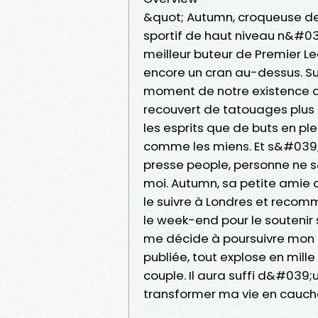
&quot; Autumn, croqueuse de
sportif de haut niveau n&#039
meilleur buteur de Premier Le
encore un cran au-dessus. S
moment de notre existence a
recouvert de tatouages plus 
les esprits que de buts en pl
comme les miens. Et s&#039;i
presse people, personne ne 
moi. Autumn, sa petite amie d
le suivre à Londres et recomm
le week-end pour le soutenir
me décide à poursuivre mon 
publiée, tout explose en mil
couple. Il aura suffi d&#039;
transformer ma vie en cauchem