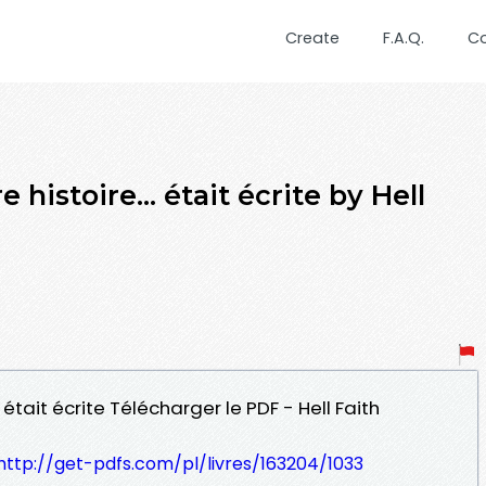
Create
F.A.Q.
C
histoire... était écrite by Hell
. était écrite Télécharger le PDF - Hell Faith
http://get-pdfs.com/pl/livres/163204/1033