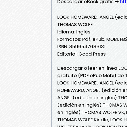
Descargar eBook gratis ➡
htt
LOOK HOMEWARD, ANGEL (edici
THOMAS WOLFE
Idioma: Inglés
Formatos: Pdf, ePub, MOBI, FB
ISBN: 8596547683131
Editorial: Good Press
Descargar o leer en línea LO
gratuito (PDF ePub Mobi) de
LOOK HOMEWARD, ANGEL (edici
HOMEWARD, ANGEL (edición e
ANGEL (edición en inglés) T
(edición en inglés) THOMAS 
en inglés) THOMAS WOLFE VK,
THOMAS WOLFE Kindle, LOOK H
WOLFE Epub VK, LOOK HOMEWAR