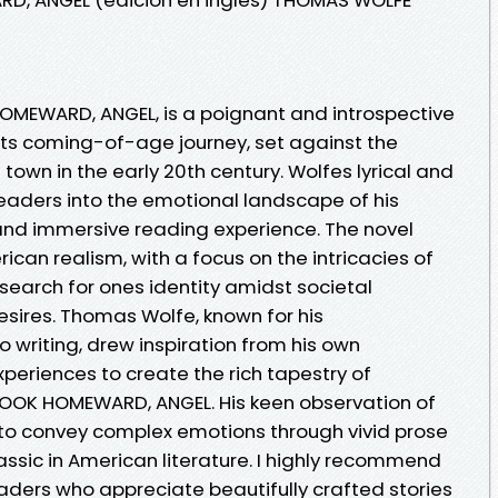
OMEWARD, ANGEL, is a poignant and introspective
sts coming-of-age journey, set against the
town in the early 20th century. Wolfes lyrical and
 readers into the emotional landscape of his
and immersive reading experience. The novel
can realism, with a focus on the intricacies of
search for ones identity amidst societal
sires. Thomas Wolfe, known for his
 writing, drew inspiration from his own
periences to create the rich tapestry of
LOOK HOMEWARD, ANGEL. His keen observation of
 to convey complex emotions through vivid prose
assic in American literature. I highly recommend
ders who appreciate beautifully crafted stories