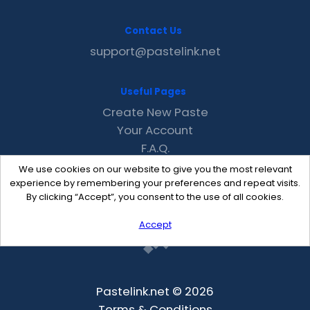
Contact Us
support@pastelink.net
Useful Pages
Create New Paste
Your Account
F.A.Q.
Recent
We use cookies on our website to give you the most relevant
Contact
experience by remembering your preferences and repeat visits.
By clicking “Accept”, you consent to the use of all cookies.
Accept
Pastelink.net © 2026
Terms & Conditions