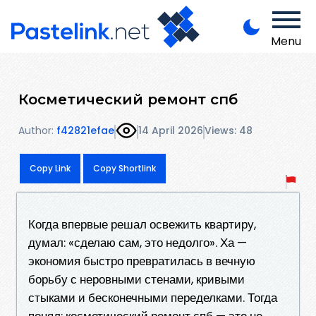
Menu
Косметический ремонт спб
Author:
f42821efae
14 April 2026
Views: 48
Copy Link
Copy Shortlink
Когда впервые решал освежить квартиру,
думал: «сделаю сам, это недолго». Ха —
экономия быстро превратилась в вечную
борьбу с неровными стенами, кривыми
стыками и бесконечными переделками. Тогда
понял: косметический ремонт спб — это не