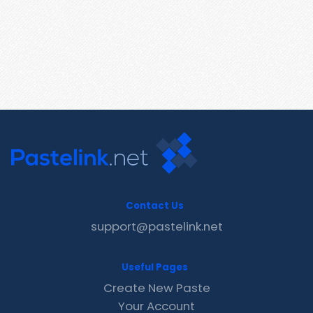
Contact Us
support@pastelink.net
Useful Pages
Create New Paste
Your Account