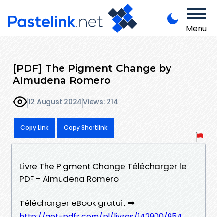
Menu
[PDF] The Pigment Change by
Almudena Romero
12 August 2024
Views: 214
Copy Link
Copy Shortlink
Livre The Pigment Change Télécharger le
PDF - Almudena Romero
Télécharger eBook gratuit ➡
http://get-pdfs.com/pl/livres/142900/954