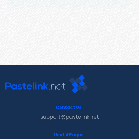
Contact Us
support@pastelink.net
Useful Pages