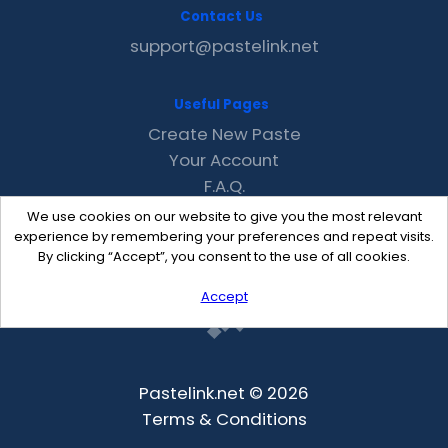
Contact Us
support@pastelink.net
Useful Pages
Create New Paste
Your Account
F.A.Q.
Recent
We use cookies on our website to give you the most relevant
Contact
experience by remembering your preferences and repeat visits.
By clicking “Accept”, you consent to the use of all cookies.
Accept
Pastelink.net © 2026
Terms & Conditions