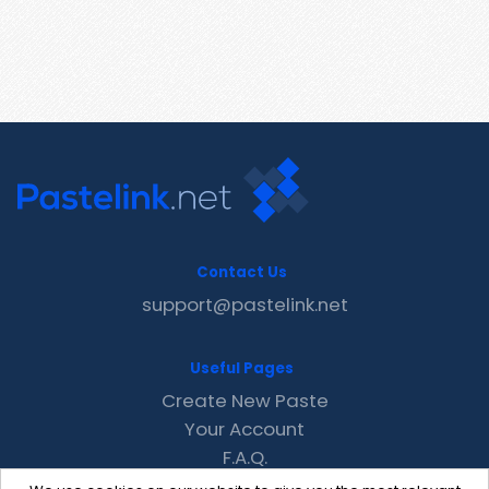
Contact Us
support@pastelink.net
Useful Pages
Create New Paste
Your Account
F.A.Q.
Recent