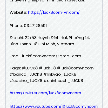
Website:
https://luck8com-vn.com/
Phone: 0347128591
Địa chỉ: 22/53 Huỳnh Đình Hai, Phường 14,
Bình Thạnh, Hồ Chí Minh, Vietnam
Email: luck8comvncom@gmail.com
Tags: #LUCK8 #luck_8 #luck8comvncom
#banca_LUCK8 #linkvao_LUCK8
#casino_LUCK8 #chinhsach_LUCK8
https://twitter.com/luck8comvncom
https://www.youtube.com/@luck8comvncom