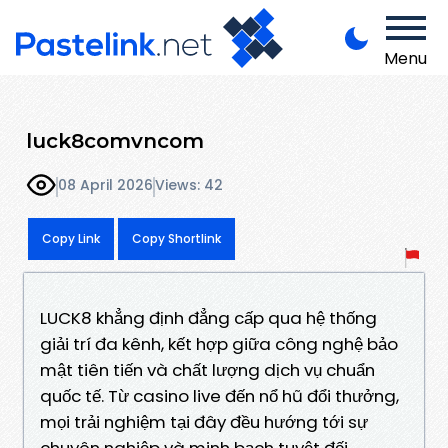
Menu
luck8comvncom
08 April 2026
Views: 42
Copy Link
Copy Shortlink
LUCK8 khẳng định đẳng cấp qua hệ thống
giải trí đa kênh, kết hợp giữa công nghệ bảo
mật tiên tiến và chất lượng dịch vụ chuẩn
quốc tế. Từ casino live đến nổ hũ đổi thưởng,
mọi trải nghiệm tại đây đều hướng tới sự
chuyên nghiệp và minh bạch tuyệt đối.