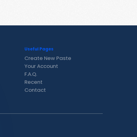
Useful Pages
Create New Paste
Your Account
F.A.Q.
Recent
Contact