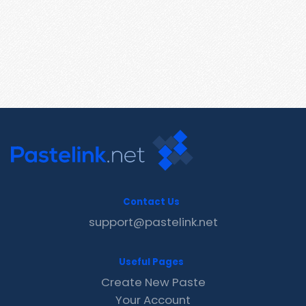
Contact Us
support@pastelink.net
Useful Pages
Create New Paste
Your Account