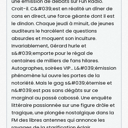
une émission de débats sur Fun Radio.
Croit-il. C&#039;est en réalité un dîner de
cons en direct, une farce géante dont il est
le dindon. Chaque jeudi à minuit, de jeunes
auditeurs le harcèlent de questions
absurdes et moquent son inculture.
Invariablement, Gérard hurle et
s&#039;emporte pour le régal de
centaines de milliers de fans hilares.
Autographes, soirées VIP... L&#039;émission
phénomène lui ouvre les portes de la
notoriété. Mais le gag s&#039;éternise et
n&#039;est pas sans dégâts sur ce
marginal au passé cabossé. Une enquête
littéraire passionnée sur une figure drôle et
tragique, une plongée nostalgique dans la
FM des libres antennes qui annonce les
ravages de la starification éclair.