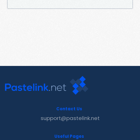
Contact Us
support@pastelink.net
Useful Pages