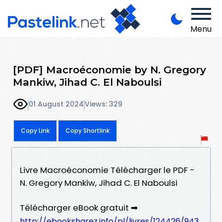
Menu
[PDF] Macroéconomie by N. Gregory
Mankiw, Jihad C. El Naboulsi
01 August 2024
Views: 329
Copy Link
Copy Shortlink
Livre Macroéconomie Télécharger le PDF -
N. Gregory Mankiw, Jihad C. El Naboulsi
Télécharger eBook gratuit ➡
http://ebooksharez.info/pl/livres/124426/943