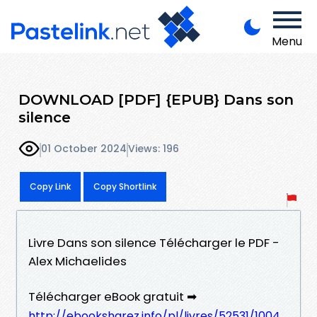
Menu
DOWNLOAD [PDF] {EPUB} Dans son
silence
01 October 2024
Views: 196
Copy Link
Copy Shortlink
Livre Dans son silence Télécharger le PDF -
Alex Michaelides
Télécharger eBook gratuit ➡
http://ebooksharez.info/pl/livres/52531/1004