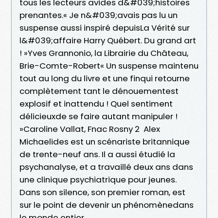
tous les lecteurs avides d&#039;histoires
prenantes.« Je n&#039;avais pas lu un
suspense aussi inspiré depuisLa Vérité sur
l&#039;affaire Harry Québert. Du grand art
! »Yves Grannonio, la Librairie du Château,
Brie-Comte-Robert« Un suspense maintenu
tout au long du livre et une finqui retourne
complètement tant le dénouementest
explosif et inattendu ! Quel sentiment
délicieuxde se faire autant manipuler !
»Caroline Vallat, Fnac Rosny 2 Alex
Michaelides est un scénariste britannique
de trente-neuf ans. Il a aussi étudié la
psychanalyse, et a travaillé deux ans dans
une clinique psychiatrique pour jeunes.
Dans son silence, son premier roman, est
sur le point de devenir un phénomènedans
le monde entier.