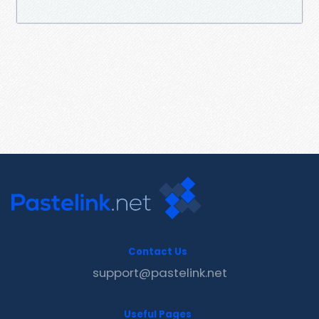
Contact Us
support@pastelink.net
Useful Pages