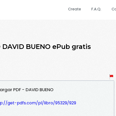
Create
F.A.Q.
C
DAVID BUENO ePub gratis
argar PDF - DAVID BUENO
tp://get-pdfs.com/pl/libro/95329/929