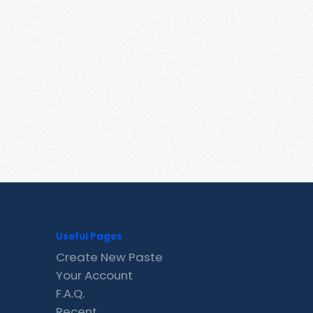
Useful Pages
Create New Paste
Your Account
F.A.Q.
Recent