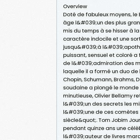
Overview
Doté de fabuleux moyens, le B
âge l&#039;un des plus grand
mis du temps à se hisser à la
caractère indocile et une so
jusqu&#039;à l&#039;apothéo
puissant, sensuel et coloré a 
de l&#039;admiration des mu
laquelle il a formé un duo de 
Chopin, Schumann, Brahms, De
soudaine a plongé le monde 
minutieuse, Olivier Bellamy re
l&#039;un des secrets les mi
l&#039;une de ces comètes q
siècle&quot;. Tom Jobim Journ
pendant quinze ans une célèbr
l&#039;auteur de livres marq