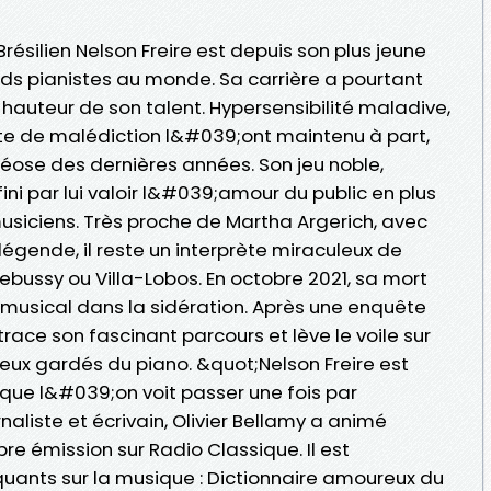
résilien Nelson Freire est depuis son plus jeune
s pianistes au monde. Sa carrière a pourtant
 hauteur de son talent. Hypersensibilité maladive,
rte de malédiction l&#039;ont maintenu à part,
se des dernières années. Son jeu noble,
fini par lui valoir l&#039;amour du public en plus
siciens. Très proche de Martha Argerich, avec
légende, il reste un interprète miraculeux de
bussy ou Villa-Lobos. En octobre 2021, sa mort
musical dans la sidération. Après une enquête
trace son fascinant parcours et lève le voile sur
eux gardés du piano. &quot;Nelson Freire est
ue l&#039;on voit passer une fois par
aliste et écrivain, Olivier Bellamy a animé
e émission sur Radio Classique. Il est
uants sur la musique : Dictionnaire amoureux du