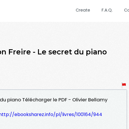
Create
F.A.Q.
C
 Freire - Le secret du piano
t du piano Télécharger le PDF - Olivier Bellamy
http://ebooksharez.info/pl/livres/100164/944