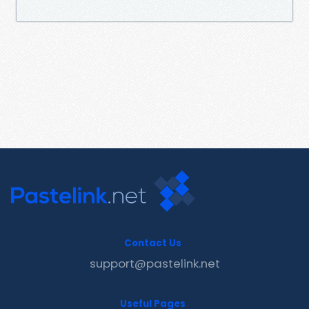
Contact Us
support@pastelink.net
Useful Pages