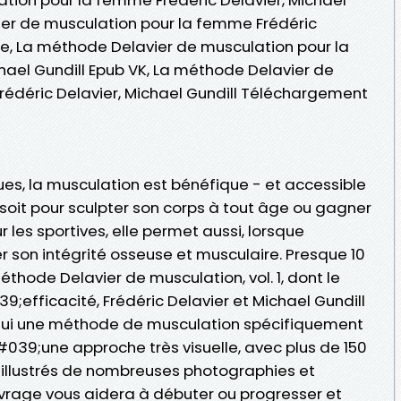
ier de musculation pour la femme Frédéric
dle, La méthode Delavier de musculation pour la
hael Gundill Epub VK, La méthode Delavier de
édéric Delavier, Michael Gundill Téléchargement
es, la musculation est bénéfique - et accessible
soit pour sculpter son corps à tout âge ou gagner
 les sportives, elle permet aussi, lorsque
er son intégrité osseuse et musculaire. Presque 10
éthode Delavier de musculation, vol. 1, dont le
;efficacité, Frédéric Delavier et Michael Gundill
hui une méthode de musculation spécifiquement
39;une approche très visuelle, avec plus de 150
illustrés de nombreuses photographies et
vrage vous aidera à débuter ou progresser et