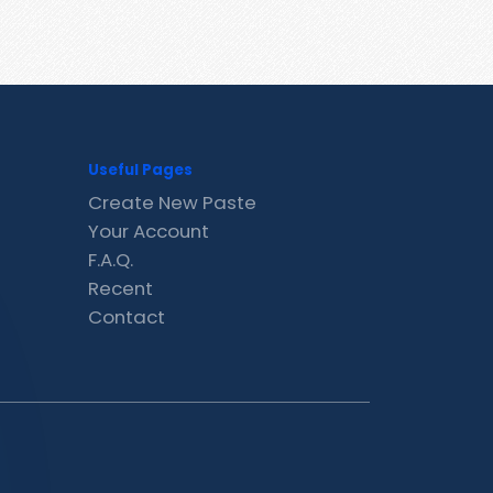
Useful Pages
Create New Paste
Your Account
F.A.Q.
Recent
Contact