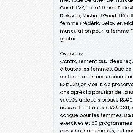
Gundill VK, La méthode Delav
Delavier, Michael Gundill Kin
femme Frédéric Delavier, Mic
musculation pour la femme Fr
gratuit
Overview
Contrairement aux idées reçu
à toutes les femmes. Que ce 
en force et en endurance pour
l&#039;on vieillit, de préserv
ans après la parution de La M
succès a depuis prouvé l&#039
nous offrent aujourd&#039;
conçue pour les femmes. D&#0
exercices et 50 programmes 
dessins anatomiques, cet ou