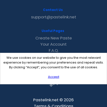
Contact Us
support@pastelink.net
Useful Pages
Create New Paste
Your Account
F.A.Q.
Recent
We use cookies on our website to give you the most relevant
Contact
experience by remembering your preferences and repeat visits.
By clicking “Accept”, you consent to the use of all cookies.
Accept
Pastelink.net © 2026
Terms & Conditions