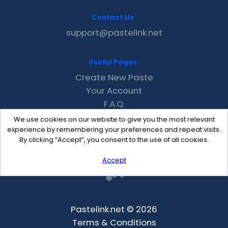
Contact Us
support@pastelink.net
Useful Pages
Create New Paste
Your Account
F.A.Q.
Recent
We use cookies on our website to give you the most relevant
Contact
experience by remembering your preferences and repeat visits.
By clicking “Accept”, you consent to the use of all cookies.
Accept
Pastelink.net © 2026
Terms & Conditions