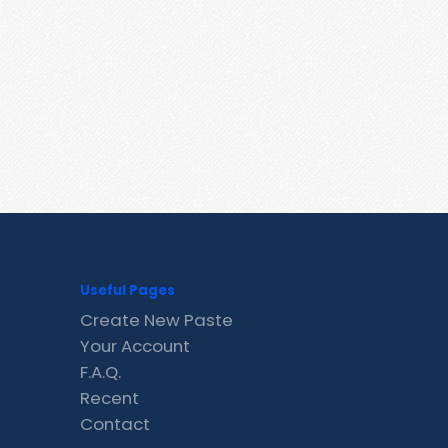
Useful Pages
Create New Paste
Your Account
F.A.Q.
Recent
Contact