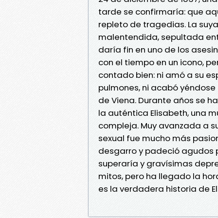
tarde se confirmaría: que aqu
repleto de tragedias. La suy
malentendida, sepultada entr
daría fin en uno de los asesi
con el tiempo en un icono, p
contado bien: ni amó a su es
pulmones, ni acabó yéndose a
de Viena. Durante años se h
la auténtica Elisabeth, una m
compleja. Muy avanzada a su 
sexual fue mucho más pasiona
desgarro y padeció agudos p
superaría y gravísimas depre
mitos, pero ha llegado la ho
es la verdadera historia de E