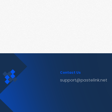
Contact Us
support@pastelink.net