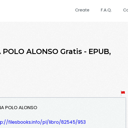
Create
F.A.Q.
C
A POLO ALONSO Gratis - EPUB,
ANA POLO ALONSO
p://filesbooks.info/pl/libro/82545/953