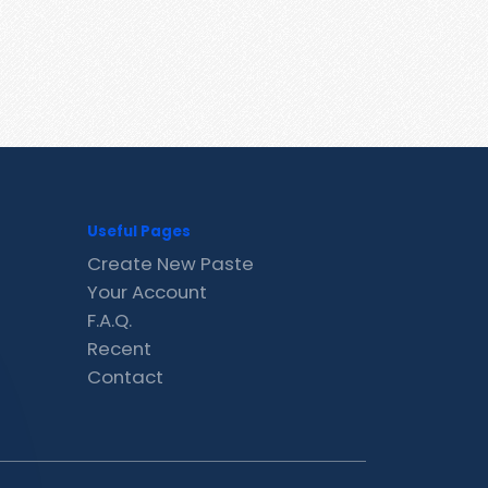
Useful Pages
Create New Paste
Your Account
F.A.Q.
Recent
Contact