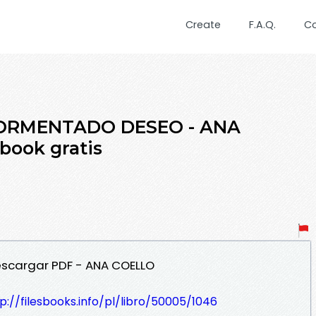
Create
F.A.Q.
C
TORMENTADO DESEO - ANA
book gratis
scargar PDF - ANA COELLO
p://filesbooks.info/pl/libro/50005/1046