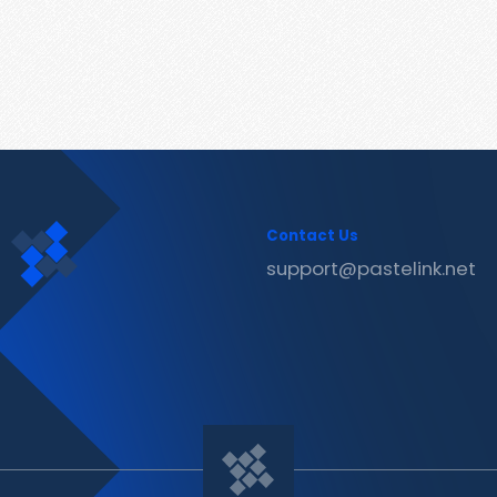
Contact Us
support@pastelink.net