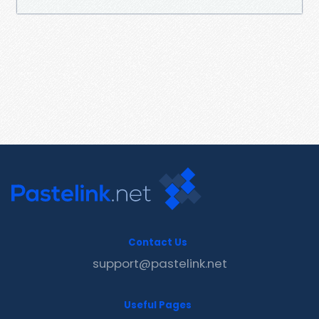
Contact Us
support@pastelink.net
Useful Pages