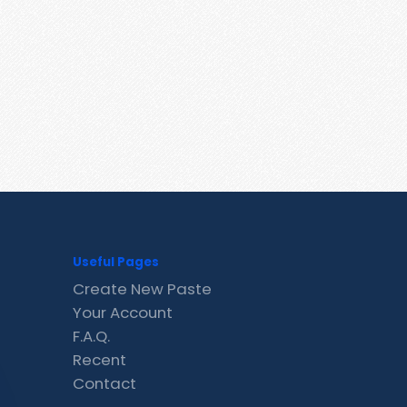
Useful Pages
Create New Paste
Your Account
F.A.Q.
Recent
Contact