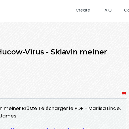
Create
F.A.Q.
C
ucow-Virus - Sklavin meiner
in meiner Brüste Télécharger le PDF - Marlisa Linde,
z-James