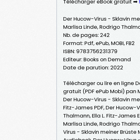
Télécharger eBook gratuit ➡
Der Hucow-Virus - Sklavin me
Marlisa Linde, Rodrigo Thalma
Nb. de pages: 242
Format: Pdf, ePub, MOBI, FB2
ISBN: 9783756231379
Editeur: Books on Demand
Date de parution: 2022
Télécharger ou lire en ligne D
gratuit (PDF ePub Mobi) pan M
Der Hucow-Virus - Sklavin mei
Fitz-James PDF, Der Hucow-Vir
Thalmann, Ella L. Fitz-James 
Marlisa Linde, Rodrigo Thalman
Virus - Sklavin meiner Brüste 
Audiobook, Der Hucow-Virus - 