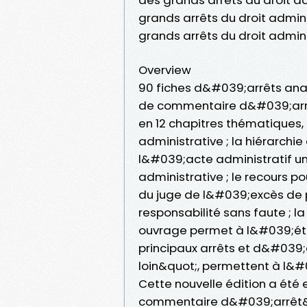
grands arrêts du droit adminis
grands arrêts du droit admini
Overview
90 fiches d&#039;arrêts ana
de commentaire d&#039;arrê
en 12 chapitres thématiques, de
administrative ; la hiérarchie
l&#039;acte administratif unil
administrative ; le recours p
du juge de l&#039;excès de po
responsabilité sans faute ; la
ouvrage permet à l&#039;ét
principaux arrêts et d&#039;en
loin&quot;, permettent à l&#
Cette nouvelle édition a été 
commentaire d&#039;arrêt&