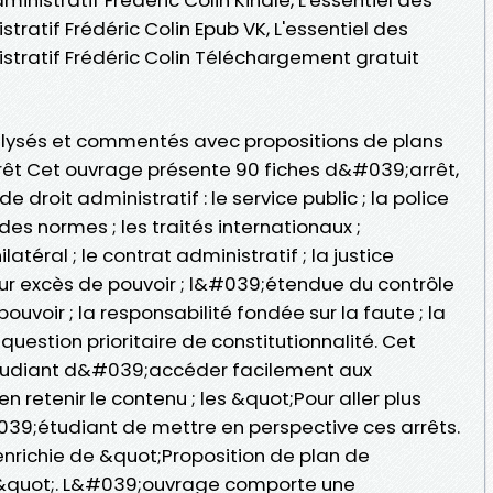
tratif Frédéric Colin Epub VK, L'essentiel des
stratif Frédéric Colin Téléchargement gratuit
lysés et commentés avec propositions de plans
t Cet ouvrage présente 90 fiches d&#039;arrêt,
 droit administratif : le service public ; la police
 des normes ; les traités internationaux ;
atéral ; le contrat administratif ; la justice
our excès de pouvoir ; l&#039;étendue du contrôle
uvoir ; la responsabilité fondée sur la faute ; la
 question prioritaire de constitutionnalité. Cet
udiant d&#039;accéder facilement aux
 retenir le contenu ; les &quot;Pour aller plus
039;étudiant de mettre en perspective ces arrêts.
enrichie de &quot;Proposition de plan de
quot;. L&#039;ouvrage comporte une