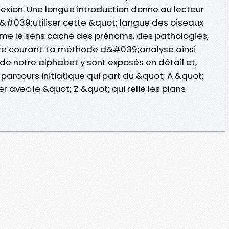
xion. Une longue introduction donne au lecteur
 d&#039;utiliser cette &quot; langue des oiseaux
ême le sens caché des prénoms, des pathologies,
re courant. La méthode d&#039;analyse ainsi
de notre alphabet y sont exposés en détail et,
 parcours initiatique qui part du &quot; A &quot;
r avec le &quot; Z &quot; qui relie les plans