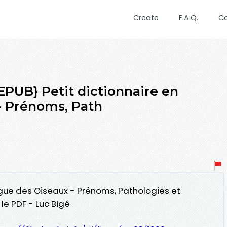
Create
F.A.Q.
C
UB} Petit dictionnaire en
- Prénoms, Path
angue des Oiseaux - Prénoms, Pathologies et
le PDF - Luc Bigé