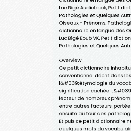
Luc Bigé Audiobook, Petit dic
Pathologies et Quelques Autre
Oiseaux - Prénoms, Pathologie
dictionnaire en langue des O
Luc Bigé Epub VK, Petit dicti
Pathologies et Quelques Aut
Overview
Ce petit dictionnaire inhabitu
conventionnel décrit dans le
l&#039;étymologie du vocabul
signification cachée. L&#03
lecteur de nombreux prénoms
entre autres facteurs, porté
ensuite au tour des pathologi
Et puis ce petit dictionnair
quelques mots du vocabulaire