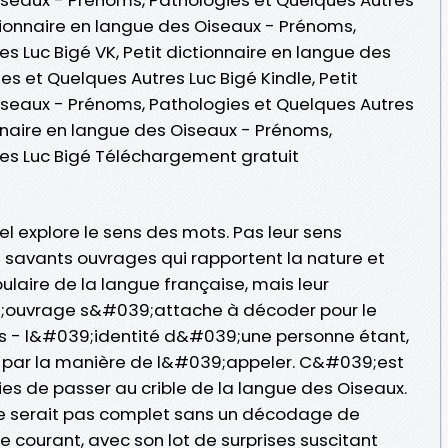
tionnaire en langue des Oiseaux - Prénoms,
s Luc Bigé VK, Petit dictionnaire en langue des
s et Quelques Autres Luc Bigé Kindle, Petit
iseaux - Prénoms, Pathologies et Quelques Autres
onnaire en langue des Oiseaux - Prénoms,
res Luc Bigé Téléchargement gratuit
el explore le sens des mots. Pas leur sens
s savants ouvrages qui rapportent la nature et
aire de la langue française, mais leur
9;ouvrage s&#039;attache à décoder pour le
 - l&#039;identité d&#039;une personne étant,
e par la manière de l&#039;appeler. C&#039;est
es de passer au crible de la langue des Oiseaux.
e ne serait pas complet sans un décodage de
 courant, avec son lot de surprises suscitant