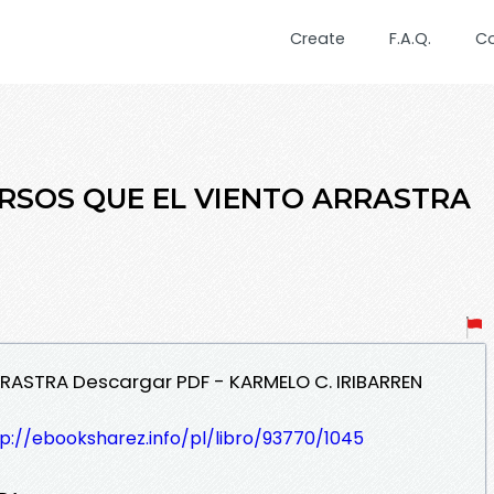
Create
F.A.Q.
C
VERSOS QUE EL VIENTO ARRASTRA
RRASTRA Descargar PDF - KARMELO C. IRIBARREN
p://ebooksharez.info/pl/libro/93770/1045