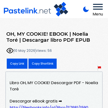
Menu
OH, MY COOKIE! EBOOK | Noelia
Toré | Descargar libro PDF EPUB
10 May 2026
Views: 56
Copy Link
Copy Shortlink
Libro OH, MY COOKIE! Descargar PDF - Noelia
Toré
Descargar eBook gratis ➡
http://filesbooks.info/pl/libro/117681/1590