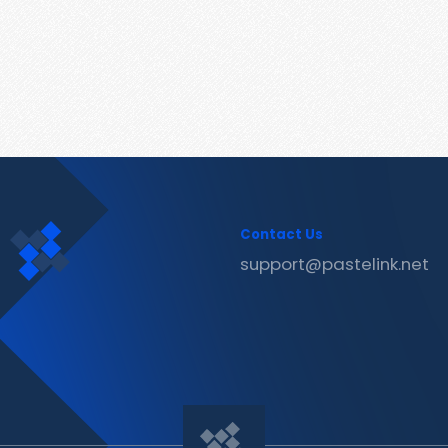
Contact Us
support@pastelink.net