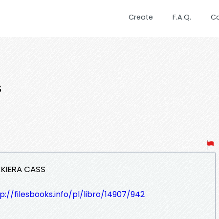
Create
F.A.Q.
C
s
- KIERA CASS
p://filesbooks.info/pl/libro/14907/942