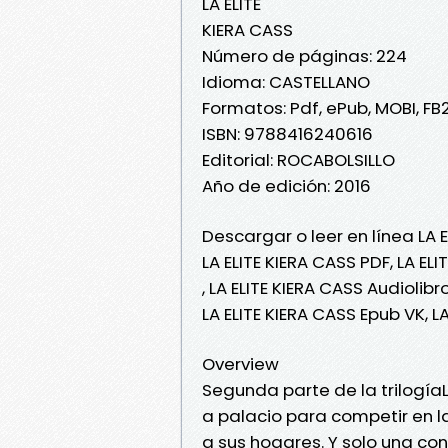
LA ELITE
KIERA CASS
Número de páginas: 224
Idioma: CASTELLANO
Formatos: Pdf, ePub, MOBI, FB
ISBN: 9788416240616
Editorial: ROCABOLSILLO
Año de edición: 2016
Descargar o leer en línea LA E
LA ELITE KIERA CASS PDF, LA ELI
, LA ELITE KIERA CASS Audiolibr
LA ELITE KIERA CASS Epub VK, L
Overview
Segunda parte de la trilogíaL
a palacio para competir en l
a sus hogares. Y solo una co