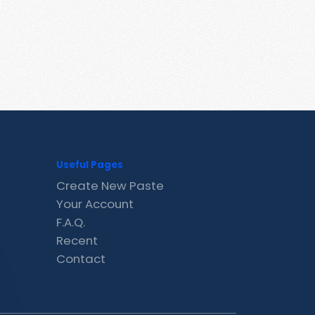
Useful Pages
Create New Paste
Your Account
F.A.Q.
Recent
Contact