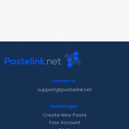
Contact Us
support@pastelink.net
Useful Pages
Create New Paste
Your Account