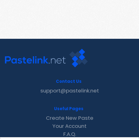
Contact Us
support@pastelink.net
Useful Pages
Create New Paste
Your Account
F.A.Q.