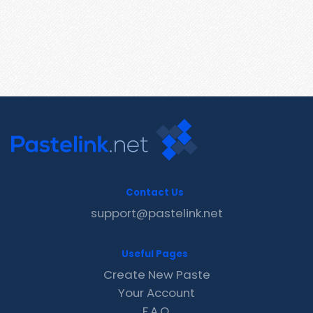
Contact Us
support@pastelink.net
Useful Pages
Create New Paste
Your Account
F.A.Q.