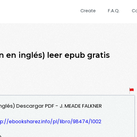
Create
F.A.Q.
C
en inglés) leer epub gratis
inglés) Descargar PDF - J. MEADE FALKNER
p://ebooksharez.info/pl/libro/98474/1002