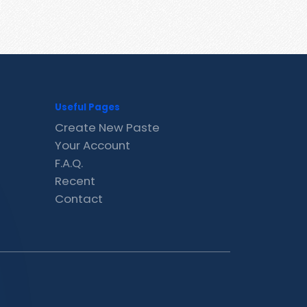
Useful Pages
Create New Paste
Your Account
F.A.Q.
Recent
Contact