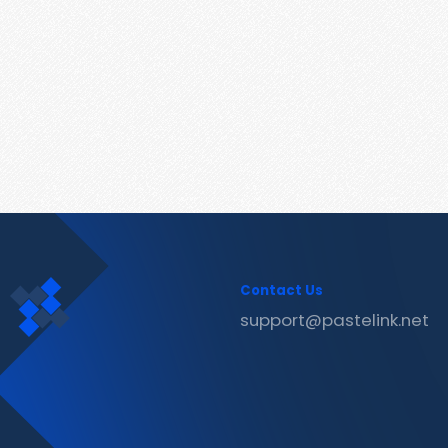
Contact Us
support@pastelink.net