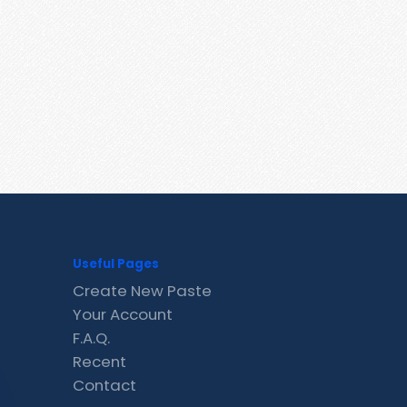
Useful Pages
Create New Paste
Your Account
F.A.Q.
Recent
Contact