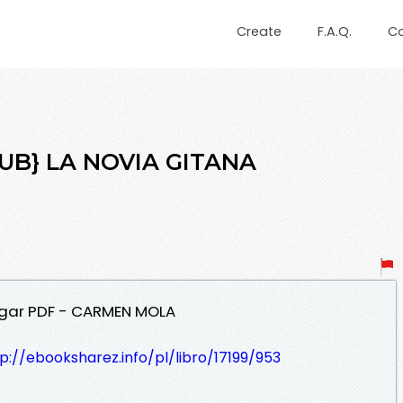
Create
F.A.Q.
C
PUB} LA NOVIA GITANA
rgar PDF - CARMEN MOLA
p://ebooksharez.info/pl/libro/17199/953