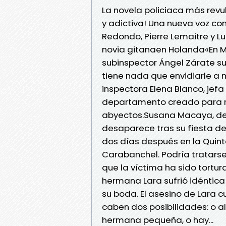
La novela policiaca más revul
y adictiva! Una nueva voz con
Redondo, Pierre Lemaitre y 
novia gitanaen Holanda«En Ma
subinspector Ángel Zárate su
tiene nada que envidiarle a 
inspectora Elena Blanco, jefa
departamento creado para r
abyectos.Susana Macaya, de
desaparece tras su fiesta d
dos días después en la Quint
Carabanchel. Podría tratarse
que la víctima ha sido tortura
hermana Lara sufrió idéntica
su boda. El asesino de Lara 
caben dos posibilidades: o 
hermana pequeña, o hay...