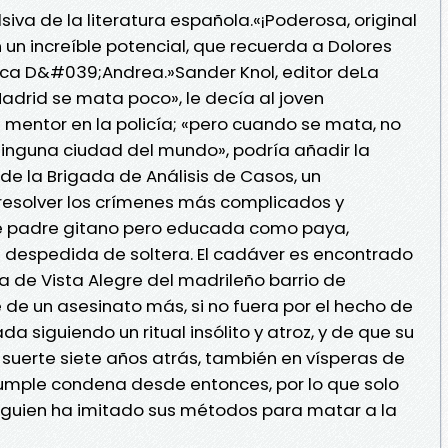
siva de la literatura española.«¡Poderosa, original
 un increíble potencial, que recuerda a Dolores
Luca D&#039;Andrea.»Sander Knol, editor deLa
drid se mata poco», le decía al joven
 mentor en la policía; «pero cuando se mata, no
ninguna ciudad del mundo», podría añadir la
 de la Brigada de Análisis de Casos, un
esolver los crímenes más complicados y
 padre gitano pero educada como paya,
e despedida de soltera. El cadáver es encontrado
a de Vista Alegre del madrileño barrio de
 de un asesinato más, si no fuera por el hecho de
da siguiendo un ritual insólito y atroz, y de que su
 suerte siete años atrás, también en vísperas de
cumple condena desde entonces, por lo que solo
alguien ha imitado sus métodos para matar a la