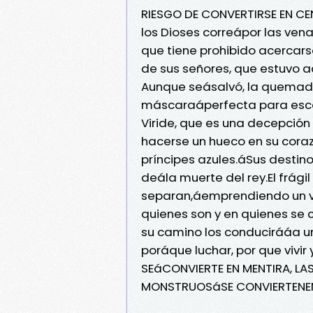
RIESGO DE CONVERTIRSE EN CEN
los Dioses correápor las ven
que tiene prohibido acercarse 
de sus señores, que estuvo 
Aunque seásalvó, la quemadu
máscaraáperfecta para escond
Viride, que es una decepción
hacerse un hueco en su cora
príncipes azules.áSus destino
deála muerte del rey.El frágil
separan,áemprendiendo un vi
quienes son y en quienes se c
su camino los conducirááa un
poráque luchar, por que vivi
SEáCONVIERTE EN MENTIRA, LA
MONSTRUOSáSE CONVIERTENEN 