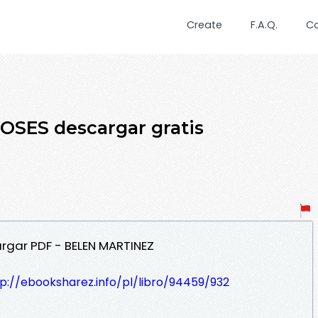
Create
F.A.Q.
C
OSES descargar gratis
rgar PDF - BELEN MARTINEZ
p://ebooksharez.info/pl/libro/94459/932