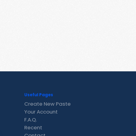
Useful Pages
Create New Paste
Your Account
F.A.Q.
Recent
Contact