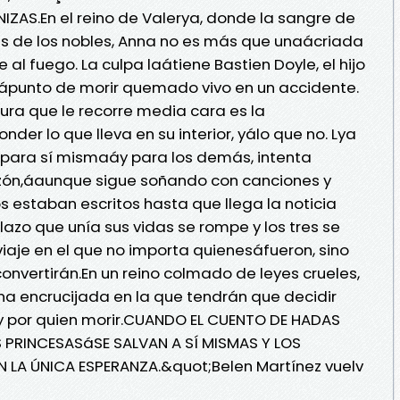
IZAS.En el reino de Valerya, donde la sangre de
as de los nobles, Anna no es más que unaácriada
al fuego. La culpa laátiene Bastien Doyle, el hijo
aápunto de morir quemado vivo en un accidente.
ra que le recorre media cara es la
er lo que lleva en su interior, yálo que no. Lya
 para sí mismaáy para los demás, intenta
zón,áaunque sigue soñando con canciones y
s estaban escritos hasta que llega la noticia
 lazo que unía sus vidas se rompe y los tres se
aje en el que no importa quienesáfueron, sino
onvertirán.En un reino colmado de leyes crueles,
a encrucijada en la que tendrán que decidir
r y por quien morir.CUANDO EL CUENTO DE HADAS
S PRINCESASáSE SALVAN A SÍ MISMAS Y LOS
LA ÚNICA ESPERANZA.&quot;Belen Martínez vuelv